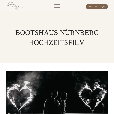
Zum
Jetzt Anfragen
Inhalt
springen
BOOTSHAUS NÜRNBERG
HOCHZEITSFILM