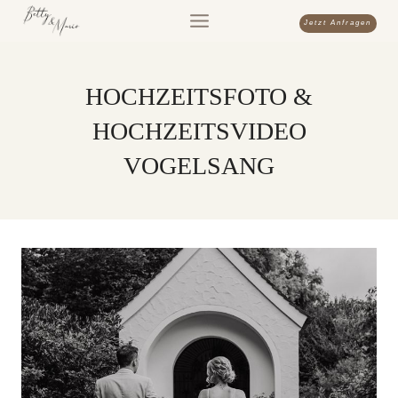
Zum
Jetzt Anfragen
Inhalt
springen
HOCHZEITSFOTO &
HOCHZEITSVIDEO
VOGELSANG